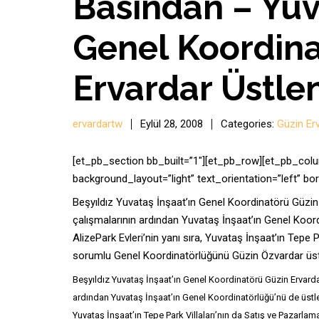
Basından – Yuv
Genel Koordina
Ervardar Üstle
ervardartw
Eylül 28, 2008
Categories:
Güzin Er
[et_pb_section bb_built=”1″][et_pb_row][et_pb_colu
background_layout=”light” text_orientation=”left” bor
Beşyıldız Yuvataş İnşaat’ın Genel Koordinatörü Güzin E
çalışmalarının ardından Yuvataş İnşaat’ın Genel Koordin
AlizePark Evleri’nin yanı sıra, Yuvataş İnşaat’ın Tepe
sorumlu Genel Koordinatörlüğünü Güzin Özvardar üst
Beşyıldız Yuvataş İnşaat’ın Genel Koordinatörü Güzin Ervardar,
ardından Yuvataş İnşaat’ın Genel Koordinatörlüğü’nü de üstlendi
Yuvataş İnşaat’ın Tepe Park Villaları’nın da Satış ve Pazar