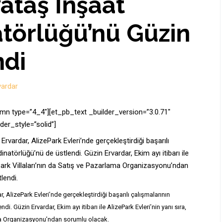
ataş İnşaat
törlüğü’nü Güzin
ndi
vardar
mn type=”4_4″][et_pb_text _builder_version=”3.0.71″
der_style=”solid”]
rvardar, AlizePark Evleri’nde gerçekleştirdiği başarılı
atörlüğü’nü de üstlendi. Güzin Ervardar, Ekim ayı itibarı ile
 Park Villaları’nın da Satış ve Pazarlama Organizasyonu’ndan
lendi.
 AlizePark Evleri’nde gerçekleştirdiği başarılı çalışmalarının
. Güzin Ervardar, Ekim ayı itibarı ile AlizePark Evleri’nin yanı sıra,
lama Organizasyonu’ndan sorumlu olacak.