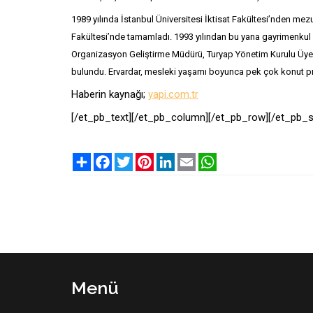
1989 yılında İstanbul Üniversitesi İktisat Fakültesi’nden mezu
Fakültesi’nde tamamladı. 1993 yılından bu yana gayrimenkul 
Organizasyon Geliştirme Müdürü, Turyap Yönetim Kurulu Üyeli
bulundu. Ervardar, mesleki yaşamı boyunca pek çok konut pr
Haberin kaynağı;
yapi.com.tr
[/et_pb_text][/et_pb_column][/et_pb_row][/et_pb_s
Share
Facebook
Twitter
Pinterest
LinkedIn
Email
WhatsApp
Menü